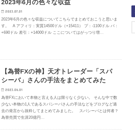
2023年6月の色々な収益
2023.07.01
2023年6月の色々な収益についてこちらでまとめておこうと思いま
す。 A アフィリ：実質14500ドル（+15411） プ：-1100ドル バ：
+690ドル 差引：+14000ドル ここについてはがっつり増…
【為替FXの神】天才トレーダー「スパ
シーバ」さんの手法をまとめてみた
2023.06.01
為替FXにおいて本物と言える人は限りなく少ない。 そんな中で数
少ない本物の1人であるスパシーバさんの手法などをブログなど過
去の発言から抜粋してまとめてみました。 スパシーバとは何者？
為替売買で生涯20億円…