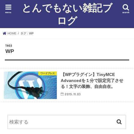
とんでもない雑記ブ
menu
search
ログ
HOME
タグ : WP
WP
ワードプレス
【WPプラグイン】TinyMCE
Advancedを１分で設定完了させ
る！文字の装飾、自由自在。
2015.11.03